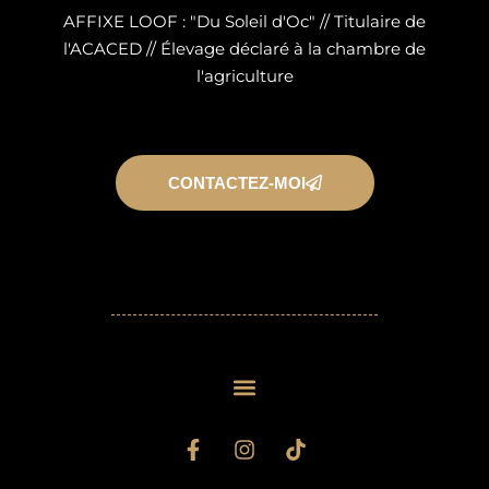
AFFIXE LOOF : "Du Soleil d'Oc" // Titulaire de
l'ACACED // Élevage déclaré à la chambre de
l'agriculture
CONTACTEZ-MOI
F
I
T
a
n
i