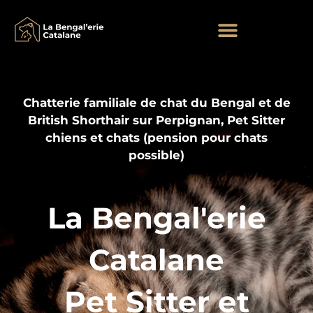
Aller
au
contenu
Nos mariages et chatons
Chatterie familiale de chat du Bengal et de
British Shorthair sur Perpignan, Pet Sitter
chiens et chats (pension pour chats
possible)
La Bengal'erie
Catalane
Pet Sitter et